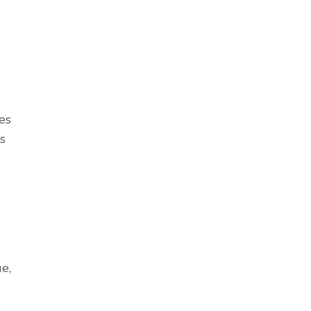
es
s
e,