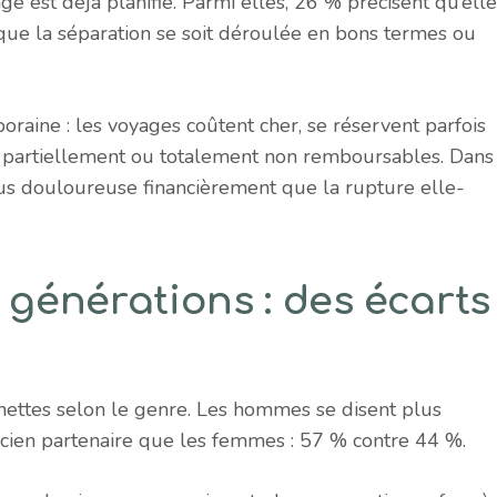
e est déjà planifié. Parmi elles, 26 % précisent qu’elle
n que la séparation se soit déroulée en bons termes ou
poraine : les voyages coûtent cher, se réservent parfois
nt partiellement ou totalement non remboursables. Dans
lus douloureuse financièrement que la rupture elle-
générations : des écarts
nettes selon le genre. Les hommes se disent plus
ncien partenaire que les femmes : 57 % contre 44 %.