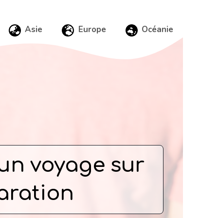
Asie
Europe
Océanie
 un voyage sur
aration