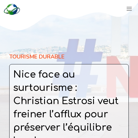
Aller
M
au
contenu
TOURISME DURABLE
Nice face au
surtourisme :
Christian Estrosi veut
freiner l’afflux pour
préserver l’équilibre