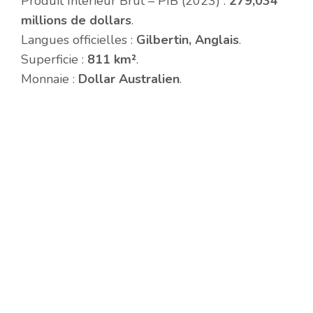
Produit Intérieur Brut – PIB (2023) :
279,034
millions de dollars
.
Langues officielles :
Gilbertin, Anglais
.
Superficie :
811 km²
.
Monnaie :
Dollar Australien
.